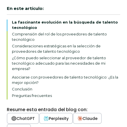
En este artículo:
La fascinante evolución en la búsqueda de talento
tecnológico
Comprensión del rol de los proveedores de talento
tecnológico
Consideraciones estratégicas en la selección de
proveedores de talento tecnológico
¿Cómo puedo seleccionar al proveedor de talento
tecnológico adecuado para las necesidades de mi
empresa?
Identificar los KPI pertinentes
Asociarse con proveedores de talento tecnológico: ¿Es la
mejor opción?
Calidad vs. cantidad
Conclusión
Especialización de nichos
Preguntas frecuentes
Escalabilidad y flexibilidad
Ajuste cultural
Resume esta entrada del blog con:
Integración y colaboración
ChatGPT
Perplexity
Claude