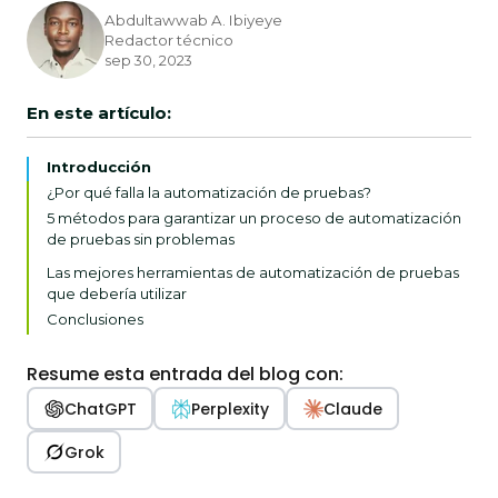
Abdultawwab A. Ibiyeye
Redactor técnico
sep 30, 2023
En este artículo:
Introducción
¿Por qué falla la automatización de pruebas?
5 métodos para garantizar un proceso de automatización
de pruebas sin problemas
Identificación y planificación de los casos de prueba
Las mejores herramientas de automatización de pruebas
propuestos
que debería utilizar
Garantía de un entorno de pruebas sin errores
Conclusiones
Integración continua y entrega continua (CI/CD)
Atención debida a los informes de las pruebas
Resume esta entrada del blog con:
Obtención de lo mejor de las herramientas de prueba y
ChatGPT
Perplexity
Claude
certificaciones reconocidas
Grok