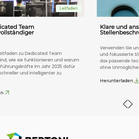
Leitfaden
icated Team
Klare und an
vollständiger
Stellenbeschr
Verwenden Sie uns
 Leitfaden zu Dedicated Team
und fokussierte St
sind, wie sie funktionieren und warum
das passende tec
Führungskräfte im Jahr 2025 dafür
ohne Unmögliches
chneller und intelligenter zu
Herunterladen
en