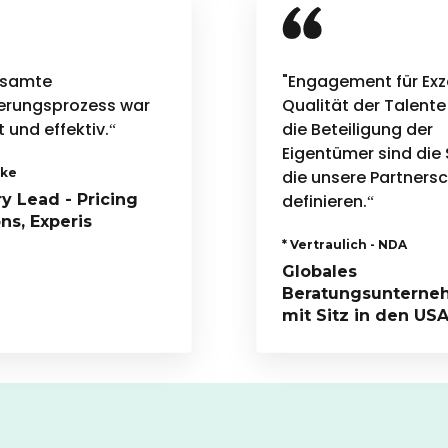
esamte
"Engagement für Exze
ierungsprozess war
Qualität der Talente
t und effektiv.“
die Beteiligung der
Eigentümer sind die 
zke
die unsere Partners
ry Lead - Pricing
definieren.“
ns, Experis
* Vertraulich - NDA
Globales
Beratungsuntern
mit Sitz in den US