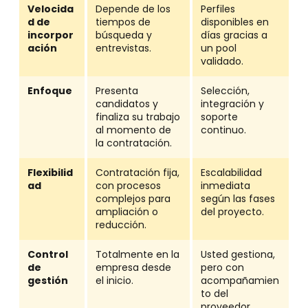
Velocida
Depende de los
Perfiles
d de
tiempos de
disponibles en
incorpor
búsqueda y
días gracias a
ación
entrevistas.
un pool
validado.
Enfoque
Presenta
Selección,
candidatos y
integración y
finaliza su trabajo
soporte
al momento de
continuo.
la contratación.
Flexibilid
Contratación fija,
Escalabilidad
ad
con procesos
inmediata
complejos para
según las fases
ampliación o
del proyecto.
reducción.
Control
Totalmente en la
Usted gestiona,
de
empresa desde
pero con
gestión
el inicio.
acompañamien
to del
proveedor.